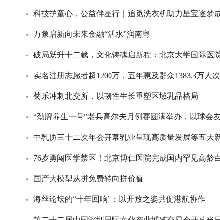
科技护童心，公益伴星行｜追觅洗衣机助力星宝逐梦
万象启新向未来金融“活水”润南粤
破局跃升十二载，文化铸魂启新程：北京大学国际医
实名注册志愿者超1200万，五年惠及群众1383.3万人
菊乐冲刺北交所，以韧性生长重塑区域乳品格局
“劲牌养生一号”老兵高尔夫月例赛圆满举办，以球会
中乳协三十二次年会开幕乳业呈现高质量发展等五大
76岁勇闯医学禁区！北京博仁医院完成国内罕见高龄
国产大模型从拼免费转向拼价值
海丝论坛的“十年回响”：以开放之姿共促港航协作
第二十二届中国深圳国际文化产业博览交易会开幕当日