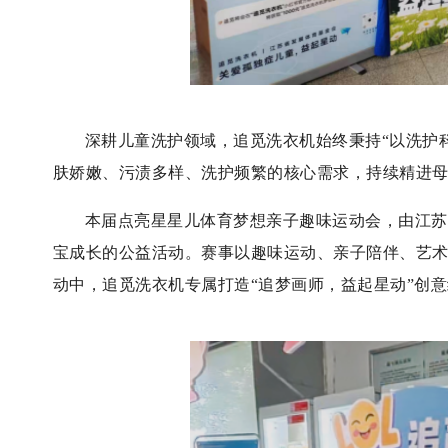
深耕儿童洗护领域，追觅洗衣机始终秉持“以洗护
肤娇嫩、污渍多样、洗护频繁的核心需求，持续精进
本届点亮星星儿体育梦想亲子趣味运动会，由江苏
宝成长的公益活动。赛事以趣味运动、亲子陪伴、艺
动中，追觅洗衣机专属打造“追梦画师，益起星动”创